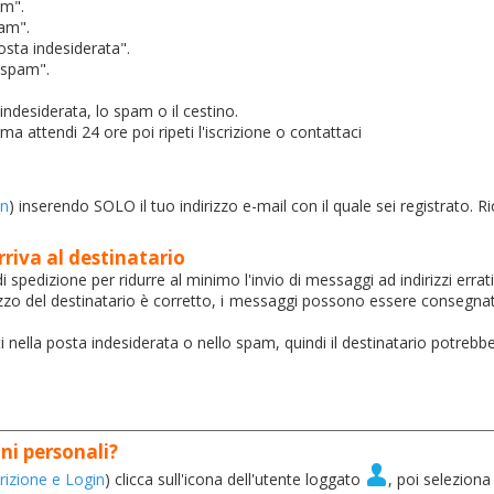
am".
pam".
Posta indesiderata".
tispam".
a indesiderata, lo spam o il cestino.
ma attendi 24 ore poi ripeti l'iscrizione o contattaci
in
) inserendo SOLO il tuo indirizzo e-mail con il quale sei registrato. Ri
riva al destinatario
 spedizione per ridurre al minimo l'invio di messaggi ad indirizzi errati 
irizzo del destinatario è corretto, i messaggi possono essere consegnati
 nella posta indesiderata o nello spam, quindi il destinatario potrebb
ni personali?
crizione e Login
) clicca sull'icona dell'utente loggato
, poi seleziona