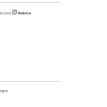
 la voce
Rubrica
.
segna.