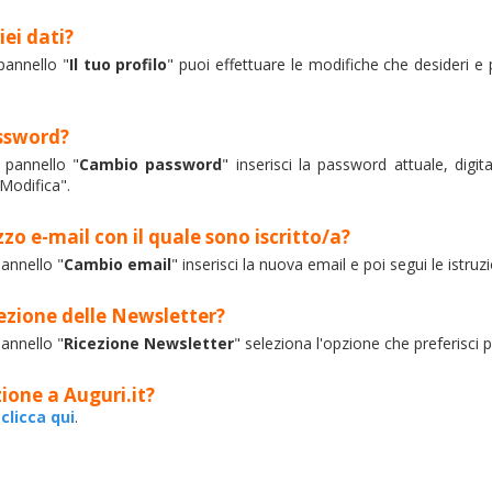
ei dati?
 pannello "
Il tuo profilo
" puoi effettuare le modifiche che desideri e
ssword?
l pannello "
Cambio password
" inserisci la password attuale, digi
Modifica".
zo e-mail con il quale sono iscritto/a?
pannello "
Cambio email
" inserisci la nuova email e poi segui le istruzi
ezione delle Newsletter?
pannello "
Ricezione Newsletter
" seleziona l'opzione che preferisci 
zione a Auguri.it?
t
clicca qui
.