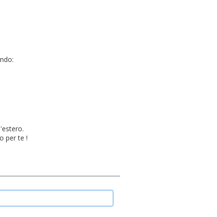
ando:
'estero.
o per te !