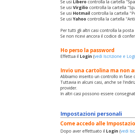
Se usi
Libero
controlla la cartella "Sp
Se usi
Virgilio
controlla la cartella "S
Se usi
Hotmail
controlla la cartella "
Se usi
Yahoo
controlla la cartella "An
Per tutti gli altri casi controlla la post
Se non ricevi ancora il codice di confer
Ho perso la password
Effettua il
Login
(
vedi Iscrizione e Log
Invio una cartolina ma non ar
Abbiamo inserito un controllo in fase di
Tuttavia in alcuni casi, anche se l'ind
provider.
In altri casi possono essere consegnati
Impostazioni personali
Come accedo alle Impostazio
Dopo aver effettuato il
Login
(
vedi Is