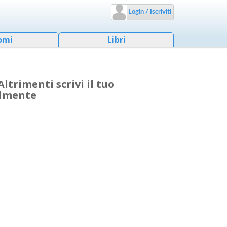
Login / Iscriviti
omi
Libri
ltrimenti scrivi il tuo
almente