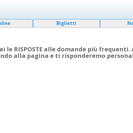
oline
Biglietti
N
i le RISPOSTE alle domande più frequenti. A
ondo alla pagina e ti risponderemo person