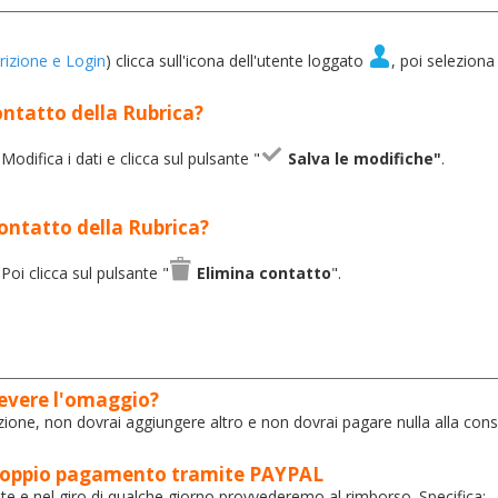
crizione e Login
) clicca sull'icona dell'utente loggato
, poi seleziona
ntatto della Rubrica?
 Modifica i dati e clicca sul pulsante "
Salva le modifiche"
.
ontatto della Rubrica?
 Poi clicca sul pulsante "
Elimina contatto
".
cevere l'omaggio?
izione, non dovrai aggiungere altro e non dovrai pagare nulla alla con
 doppio pagamento tramite PAYPAL
te e nel giro di qualche giorno provvederemo al rimborso. Specifica: