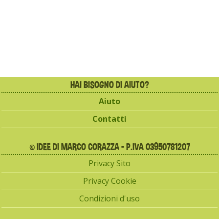
HAI BISOGNO DI AIUTO?
Aiuto
Contatti
© IDEE DI MARCO CORAZZA - P.IVA 03950781207
Privacy Sito
Privacy Cookie
Condizioni d'uso