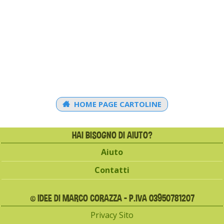
HOME PAGE CARTOLINE
HAI BISOGNO DI AIUTO?
Aiuto
Contatti
© IDEE DI MARCO CORAZZA - P.IVA 03950781207
Privacy Sito