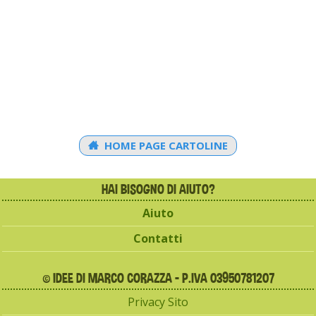
HOME PAGE CARTOLINE
HAI BISOGNO DI AIUTO?
Aiuto
Contatti
© IDEE DI MARCO CORAZZA - P.IVA 03950781207
Privacy Sito