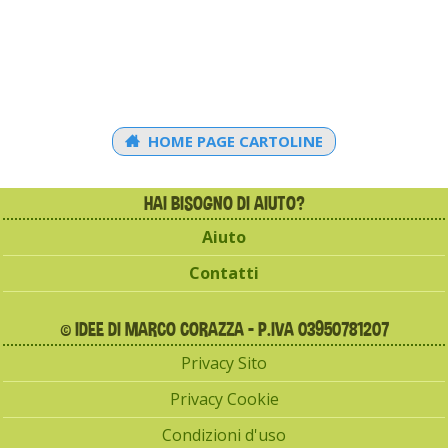
HOME PAGE CARTOLINE
HAI BISOGNO DI AIUTO?
Aiuto
Contatti
© IDEE DI MARCO CORAZZA - P.IVA 03950781207
Privacy Sito
Privacy Cookie
Condizioni d'uso