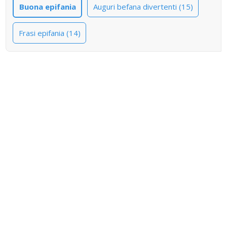
Buona epifania
Auguri befana divertenti (15)
Frasi epifania (14)