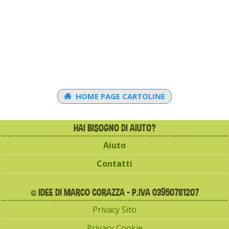
HOME PAGE CARTOLINE
HAI BISOGNO DI AIUTO?
Aiuto
Contatti
© IDEE DI MARCO CORAZZA - P.IVA 03950781207
Privacy Sito
Privacy Cookie