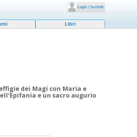
Login / Iscriviti
omi
Libri
'effigie dei Magi con Maria e
dell'Epifania e un sacro augurio