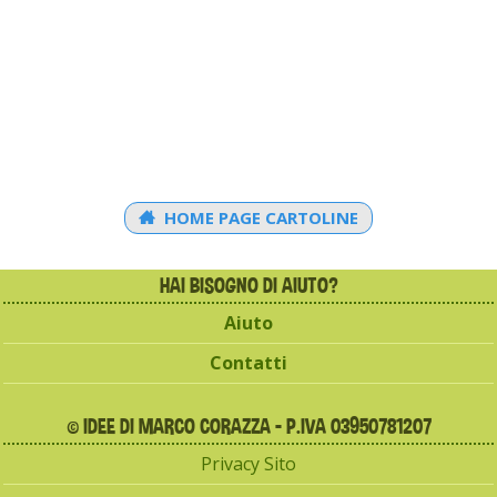
HOME PAGE CARTOLINE
HAI BISOGNO DI AIUTO?
Aiuto
Contatti
© IDEE DI MARCO CORAZZA - P.IVA 03950781207
Privacy Sito