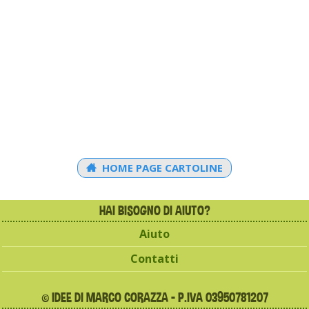
HOME PAGE CARTOLINE
HAI BISOGNO DI AIUTO?
Aiuto
Contatti
© IDEE DI MARCO CORAZZA - P.IVA 03950781207