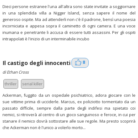
Dieci persone estranee l'una all'altra sono state invitate a soggiornare
in una splendida villa a Nigger Island, senza sapere il nome del
generoso ospite. Ma ad attenderli non c'è il padrone, bensì una poesia
incorniciata e appesa sopra il caminetto di ogni camera. E una voce
inumana e penetrante li accusa di essere tutti assassini. Per gli ospiti
intrappolati è l'inizio di un interminabile incubo
8
Il castigo degli innocenti
di Ethan Cross
thriller
serial killer
Ackerman, fuggito da un ospedale psichiatrico, adora giocare con le
sue vittime prima di ucciderle. Marcus, ex poliziotto tormentato da un
passato difficile, sempre dalla parte degli indifesi ma spietato coi
nemici, si ritroverà al centro di un gioco sanguinoso e feroce, in cui per
stanare il nemico dovrà sottostare alle sue regole. Ma presto scoprirà
che Ackerman non è l'unico a volerlo morto...