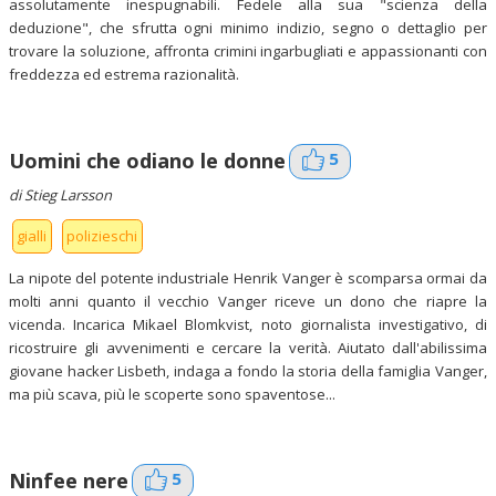
assolutamente inespugnabili. Fedele alla sua "scienza della
deduzione", che sfrutta ogni minimo indizio, segno o dettaglio per
trovare la soluzione, affronta crimini ingarbugliati e appassionanti con
freddezza ed estrema razionalità.
5
Uomini che odiano le donne
di Stieg Larsson
gialli
polizieschi
La nipote del potente industriale Henrik Vanger è scomparsa ormai da
molti anni quanto il vecchio Vanger riceve un dono che riapre la
vicenda. Incarica Mikael Blomkvist, noto giornalista investigativo, di
ricostruire gli avvenimenti e cercare la verità. Aiutato dall'abilissima
giovane hacker Lisbeth, indaga a fondo la storia della famiglia Vanger,
ma più scava, più le scoperte sono spaventose...
5
Ninfee nere