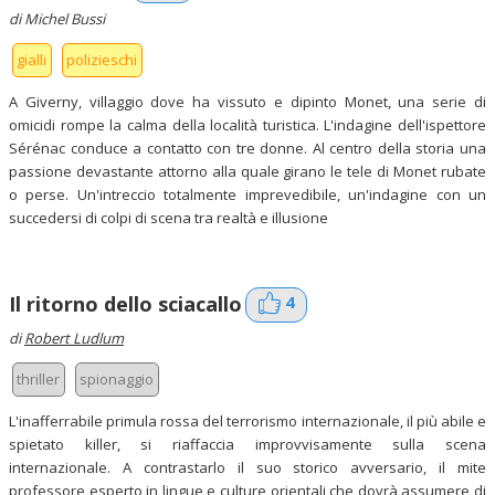
di Michel Bussi
gialli
polizieschi
A Giverny, villaggio dove ha vissuto e dipinto Monet, una serie di
omicidi rompe la calma della località turistica. L'indagine dell'ispettore
Sérénac conduce a contatto con tre donne. Al centro della storia una
passione devastante attorno alla quale girano le tele di Monet rubate
o perse. Un'intreccio totalmente imprevedibile, un'indagine con un
succedersi di colpi di scena tra realtà e illusione
4
Il ritorno dello sciacallo
di
Robert Ludlum
thriller
spionaggio
L'inafferrabile primula rossa del terrorismo internazionale, il più abile e
spietato killer, si riaffaccia improvvisamente sulla scena
internazionale. A contrastarlo il suo storico avversario, il mite
professore esperto in lingue e culture orientali che dovrà assumere di