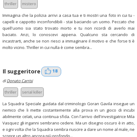
thriller
mistero
Immagina che la polizia arrivi a casa tua e ti mostri una foto in cui tu -
capelli e cappotto inconfondibili - stai baciando un uomo. Peccato che
quell'uomo sia stato trovato morto e tu non ricordi di averlo mai
baciato. Anzi, lo conoscevi appena. Qualcuno sta cercando di
incastrarti, anche se non riesci a immaginare il motivo e che forse ti è
molto vicino. Thriller in cui nulla è come sembra...
18
Il suggeritore
di
Donato Carrisi
thriller
serial killer
La Squadra Speciale guidata dal criminologo Goran Gavila insegue un
nemico che li mette costantemente alla prova in un gioco di incubi
abilmente celati, una continua sfida. Con l'arrivo dell'investigatrice Mila
Vasquez gli inganni sembrano cedere. Ma un disegno oscuro è in atto,
e ogni volta che la Squadra sembra riuscire a dare un nome al male, ne
scopre un altro ancora più profondo...