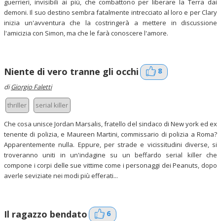
guerrieri, invisibili ai più, che combattono per liberare la Terra dai
demoni. Il suo destino sembra fatalmente intrecciato al loro e per Clary
inizia un'avventura che la costringerà a mettere in discussione
l'amicizia con Simon, ma che le farà conoscere l'amore.
8
Niente di vero tranne gli occhi
di
Giorgio Faletti
thriller
serial killer
Che cosa unisce Jordan Marsalis, fratello del sindaco di New york ed ex
tenente di polizia, e Maureen Martini, commissario di polizia a Roma?
Apparentemente nulla. Eppure, per strade e vicissitudini diverse, si
troveranno uniti in un'indagine su un beffardo serial killer che
compone i corpi delle sue vittime come i personaggi dei Peanuts, dopo
averle seviziate nei modi più efferati...
6
Il ragazzo bendato