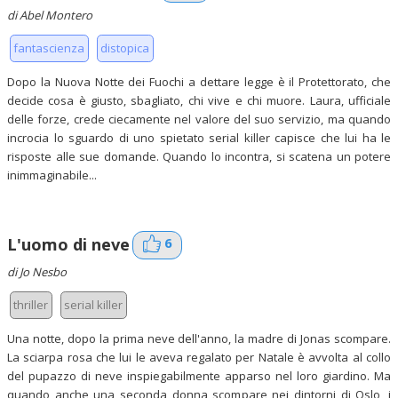
di Abel Montero
fantascienza
distopica
Dopo la Nuova Notte dei Fuochi a dettare legge è il Protettorato, che
decide cosa è giusto, sbagliato, chi vive e chi muore. Laura, ufficiale
delle forze, crede ciecamente nel valore del suo servizio, ma quando
incrocia lo sguardo di uno spietato serial killer capisce che lui ha le
risposte alle sue domande. Quando lo incontra, si scatena un potere
inimmaginabile...
6
L'uomo di neve
di Jo Nesbo
thriller
serial killer
Una notte, dopo la prima neve dell'anno, la madre di Jonas scompare.
La sciarpa rosa che lui le aveva regalato per Natale è avvolta al collo
del pupazzo di neve inspiegabilmente apparso nel loro giardino. Ma
quando anche una seconda donna scompare nei dintorni di Oslo, i