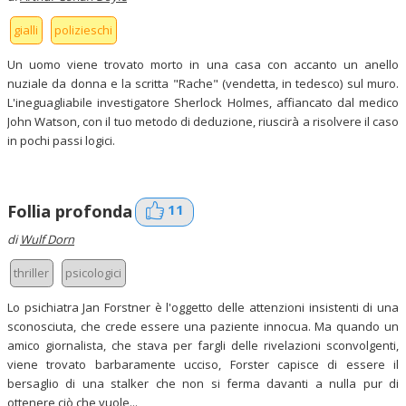
gialli
polizieschi
Un uomo viene trovato morto in una casa con accanto un anello
nuziale da donna e la scritta "Rache" (vendetta, in tedesco) sul muro.
L'ineguagliabile investigatore Sherlock Holmes, affiancato dal medico
John Watson, con il tuo metodo di deduzione, riuscirà a risolvere il caso
in pochi passi logici.
11
Follia profonda
di
Wulf Dorn
thriller
psicologici
Lo psichiatra Jan Forstner è l'oggetto delle attenzioni insistenti di una
sconosciuta, che crede essere una paziente innocua. Ma quando un
amico giornalista, che stava per fargli delle rivelazioni sconvolgenti,
viene trovato barbaramente ucciso, Forster capisce di essere il
bersaglio di una stalker che non si ferma davanti a nulla pur di
ottenere ciò che vuole...