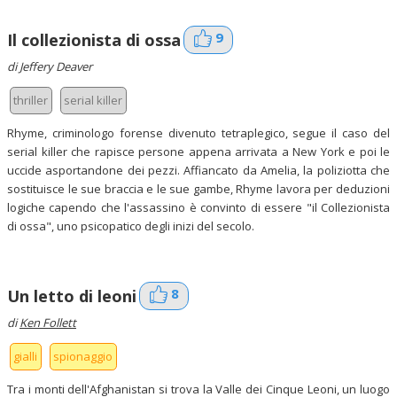
9
Il collezionista di ossa
di Jeffery Deaver
thriller
serial killer
Rhyme, criminologo forense divenuto tetraplegico, segue il caso del
serial killer che rapisce persone appena arrivata a New York e poi le
uccide asportandone dei pezzi. Affiancato da Amelia, la poliziotta che
sostituisce le sue braccia e le sue gambe, Rhyme lavora per deduzioni
logiche capendo che l'assassino è convinto di essere "il Collezionista
di ossa", uno psicopatico degli inizi del secolo.
8
Un letto di leoni
di
Ken Follett
gialli
spionaggio
Tra i monti dell'Afghanistan si trova la Valle dei Cinque Leoni, un luogo