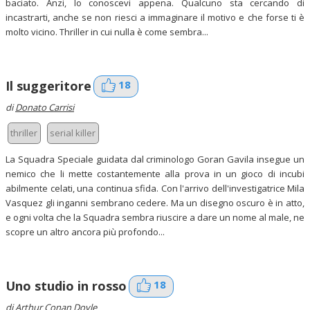
baciato. Anzi, lo conoscevi appena. Qualcuno sta cercando di
incastrarti, anche se non riesci a immaginare il motivo e che forse ti è
molto vicino. Thriller in cui nulla è come sembra...
18
Il suggeritore
di
Donato Carrisi
thriller
serial killer
La Squadra Speciale guidata dal criminologo Goran Gavila insegue un
nemico che li mette costantemente alla prova in un gioco di incubi
abilmente celati, una continua sfida. Con l'arrivo dell'investigatrice Mila
Vasquez gli inganni sembrano cedere. Ma un disegno oscuro è in atto,
e ogni volta che la Squadra sembra riuscire a dare un nome al male, ne
scopre un altro ancora più profondo...
18
Uno studio in rosso
di
Arthur Conan Doyle