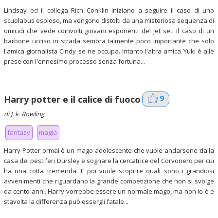
Lindsay ed il collega Rich Conklin iniziano a seguire il caso di uno
scuolabus esploso, ma vengono distolti da una misteriosa sequenza di
omicidi che vede coinvolti giovani esponenti del jet set. Il caso di un
barbone ucciso in strada sembra talmente poco importante che solo
l'amica giornalista Cindy se ne occupa. Intanto l'altra amica Yuki è alle
prese con l'ennesimo processo senza fortuna...
9
Harry potter e il calice di fuoco
di
J. k. Rowling
fantasy
magia
Harry Potter ormai è un mago adolescente che vuole andarsene dalla
casa dei pestiferi Dursley e sognare la cercatrice del Corvonero per cui
ha una cotta tremenda. E poi vuole scoprire quali sono i grandiosi
avvenimenti che riguardano la grande competizione che non si svolge
da cento anni. Harry vorrebbe essere un normale mago, ma non lo è e
stavolta la differenza può essergli fatale...