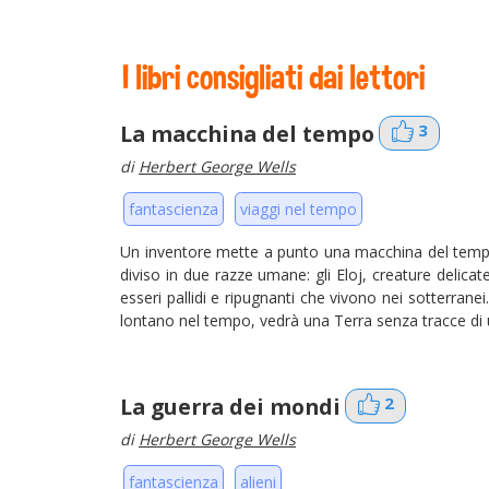
I libri consigliati dai lettori
La macchina del tempo
3
di
Herbert George Wells
fantascienza
viaggi nel tempo
Un inventore mette a punto una macchina del temp
diviso in due razze umane: gli Eloj, creature delica
esseri pallidi e ripugnanti che vivono nei sotterran
lontano nel tempo, vedrà una Terra senza tracce di u
La guerra dei mondi
2
di
Herbert George Wells
fantascienza
alieni