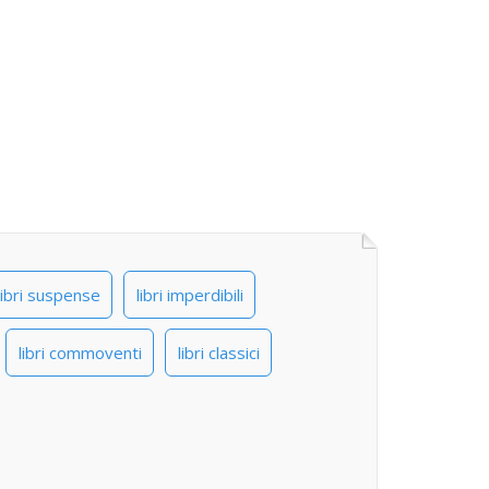
libri suspense
libri imperdibili
libri commoventi
libri classici