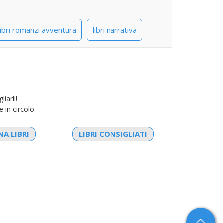
libri romanzi avventura
libri narrativa
iarli!
e in circolo.
A LIBRI
LIBRI CONSIGLIATI