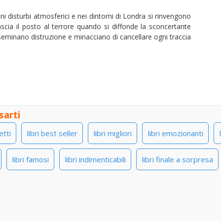
ni disturbi atmosferici e nei dintorni di Londra si rinvengono
à lascia il posto al terrore quando si diffonde la sconcertante
 seminano distruzione e minacciano di cancellare ogni traccia
sarti
letti
libri best seller
libri migliori
libri emozionanti
libri famosi
libri indimenticabili
libri finale a sorpresa