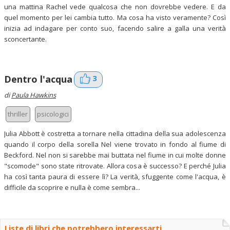
una mattina Rachel vede qualcosa che non dovrebbe vedere. E da
quel momento per lei cambia tutto. Ma cosa ha visto veramente? Così
inizia ad indagare per conto suo, facendo salire a galla una verità
sconcertante.
3
Dentro l'acqua
di
Paula Hawkins
thriller
psicologici
Julia Abbott è costretta a tornare nella cittadina della sua adolescenza
quando il corpo della sorella Nel viene trovato in fondo al fiume di
Beckford. Nel non si sarebbe mai buttata nel fiume in cui molte donne
"scomode" sono state ritrovate. Allora cosa è successo? E perché Julia
ha così tanta paura di essere lì? La verità, sfuggente come l'acqua, è
difficile da scoprire e nulla è come sembra...
Liste di libri che potrebbero interessarti