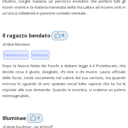
intuitivo, sceglie Galaxia, un percorso evolutivo che porterà tutti gli
esseri viventi e la materia inanimata della Via Lattea ad essere uniti in
un'unica collettività in perenne contatto mentale.
6
Il ragazzo bendato
di Abel Montero
fantascienza
distopica
Dopo la Nuova Notte dei Fuochi a dettare legge è il Protettorato, che
decide cosa è giusto, sbagliato, chi vive e chi muore. Laura, ufficiale
delle forze, crede ciecamente nel valore del suo servizio, ma quando
incrocia lo sguardo di uno spietato serial killer capisce che lui ha le
risposte alle sue domande. Quando lo incontra, si scatena un potere
inimmaginabile...
3
Illuminae
di Amie Kaufman - Jay Kristoff