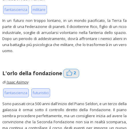
fantascienza
militare
In un futuro non troppo lontano, in un mondo pacificato, la Terra fa
parte di una Federazione di pianeti. Il diciottenne Rico, figlio di un ricco
industriale, sceglie di arruolarsi volontario nella fanteria dello spazio.
Dopo un periodo di addestramento, dovrà affrontare i nemici alieni in
una battaglia più psicologica che militare, che lo trasformerà in un vero
uomo.
2
L'orlo della fondazione
di
Isaac Asimov
fantascienza
futuristici
Sono passati circa 500 anni dall'inizio del Piano Seldon, e un terzo della
galassia è ormai sotto il controllo diretto della Fondazione. Il piano
sembra procedere perfettamente, ma un consigliere inizia ad avere la
convinzione che la Seconda Fondazione non sia in realtà scomparsa,
ma continui a controllare il corso degli eventi per imporre un nuovo