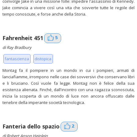
coinvolge Jake in una missione folle: impedire l'assassinio di Kennedy.
Jake comincia a vivere così una vita che sovverte tutte le regole del
tempo conosciute, e forse anche della Storia.
5
Fahrenheit 451
di Ray Bradbury
fantascienza
distopica
Montag fa il pompiere in un mondo in cui i pompieri, armati di
lanciafiamme, irrompono nelle case dei sovversivi che conservano libri
e li bruciano. Così vuole fa legge. Montag non è felice della sua
esistenza alienata. Finché, dall'incontro con una ragazza sconosciuta,
inizia la scoperta di un mondo di luce non ancora offuscato dalle
tenebre della imperante società tecnologica.
2
Fanteria dello spazio
di Robert Anson Heinlein