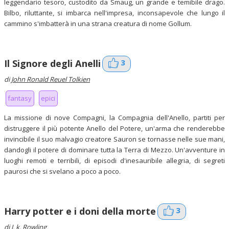
leggendario tesoro, custodito da Smaug, un grande e temibile drago.
Bilbo, riluttante, si imbarca nell'impresa, inconsapevole che lungo il
cammino s'imbatterà in una strana creatura di nome Gollum.
3
Il Signore degli Anelli
di
John Ronald Reuel Tolkien
fantasy
epici
La missione di nove Compagni, la Compagnia dell'Anello, partiti per
distruggere il più potente Anello del Potere, un'arma che renderebbe
invincibile il suo malvagio creatore Sauron se tornasse nelle sue mani,
dandogli il potere di dominare tutta la Terra di Mezzo. Un'avventure in
luoghi remoti e terribili, di episodi d'inesauribile allegria, di segreti
paurosi che si svelano a poco a poco.
3
Harry potter e i doni della morte
di
J. k. Rowling