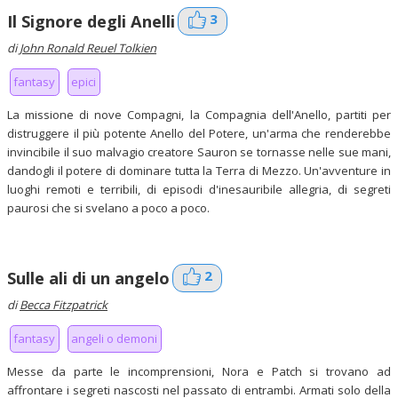
3
Il Signore degli Anelli
di
John Ronald Reuel Tolkien
fantasy
epici
La missione di nove Compagni, la Compagnia dell'Anello, partiti per
distruggere il più potente Anello del Potere, un'arma che renderebbe
invincibile il suo malvagio creatore Sauron se tornasse nelle sue mani,
dandogli il potere di dominare tutta la Terra di Mezzo. Un'avventure in
luoghi remoti e terribili, di episodi d'inesauribile allegria, di segreti
paurosi che si svelano a poco a poco.
2
Sulle ali di un angelo
di
Becca Fitzpatrick
fantasy
angeli o demoni
Messe da parte le incomprensioni, Nora e Patch si trovano ad
affrontare i segreti nascosti nel passato di entrambi. Armati solo della