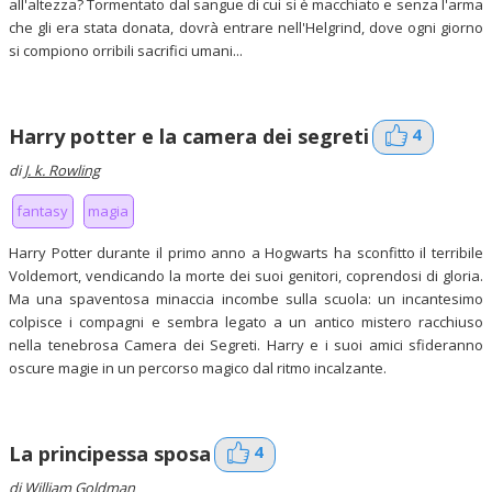
all'altezza? Tormentato dal sangue di cui si è macchiato e senza l'arma
che gli era stata donata, dovrà entrare nell'Helgrind, dove ogni giorno
si compiono orribili sacrifici umani...
4
Harry potter e la camera dei segreti
di
J. k. Rowling
fantasy
magia
Harry Potter durante il primo anno a Hogwarts ha sconfitto il terribile
Voldemort, vendicando la morte dei suoi genitori, coprendosi di gloria.
Ma una spaventosa minaccia incombe sulla scuola: un incantesimo
colpisce i compagni e sembra legato a un antico mistero racchiuso
nella tenebrosa Camera dei Segreti. Harry e i suoi amici sfideranno
oscure magie in un percorso magico dal ritmo incalzante.
4
La principessa sposa
di William Goldman