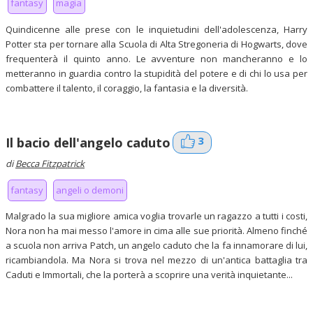
fantasy
magia
Quindicenne alle prese con le inquietudini dell'adolescenza, Harry
Potter sta per tornare alla Scuola di Alta Stregoneria di Hogwarts, dove
frequenterà il quinto anno. Le avventure non mancheranno e lo
metteranno in guardia contro la stupidità del potere e di chi lo usa per
combattere il talento, il coraggio, la fantasia e la diversità.
3
Il bacio dell'angelo caduto
di
Becca Fitzpatrick
fantasy
angeli o demoni
Malgrado la sua migliore amica voglia trovarle un ragazzo a tutti i costi,
Nora non ha mai messo l'amore in cima alle sue priorità. Almeno finché
a scuola non arriva Patch, un angelo caduto che la fa innamorare di lui,
ricambiandola. Ma Nora si trova nel mezzo di un'antica battaglia tra
Caduti e Immortali, che la porterà a scoprire una verità inquietante...