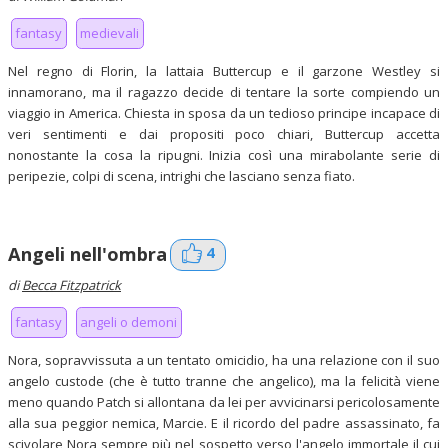
fantasy
medievali
Nel regno di Florin, la lattaia Buttercup e il garzone Westley si
innamorano, ma il ragazzo decide di tentare la sorte compiendo un
viaggio in America. Chiesta in sposa da un tedioso principe incapace di
veri sentimenti e dai propositi poco chiari, Buttercup accetta
nonostante la cosa la ripugni. Inizia così una mirabolante serie di
peripezie, colpi di scena, intrighi che lasciano senza fiato.
4
Angeli nell'ombra
di
Becca Fitzpatrick
fantasy
angeli o demoni
Nora, sopravvissuta a un tentato omicidio, ha una relazione con il suo
angelo custode (che è tutto tranne che angelico), ma la felicità viene
meno quando Patch si allontana da lei per avvicinarsi pericolosamente
alla sua peggior nemica, Marcie. E il ricordo del padre assassinato, fa
scivolare Nora sempre più nel sospetto verso l'angelo immortale il cui