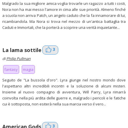
Malgrado la sua migliore amica voglia trovarle un ragazzo a tutti i costi,
Nora non ha mai messo l'amore in cima alle sue priorità. Almeno finché
a scuola non arriva Patch, un angelo caduto che la fa innamorare di lui,
ricambiandola. Ma Nora si trova nel mezzo di un'antica battaglia tra
Caduti e Immortali, che la porterà a scoprire una verità inquietante...
3
La lama sottile
di
Philip Pullman
fantasy
magia
Seguito de "La bussola d'oro". Lyra giunge nel nostro mondo dove
l'aspettano altri incredibili incontri e la soluzione di alcuni misteri.
Insieme al nuovo compagno di avventura, Will Parry, Lyra rimarrà
coinvolta nella più ardita delle guerre e, malgrado i pericoli e le fatiche
cui è sottoposta, non esiterà nella sua marcia verso il vero...
3
American Gods