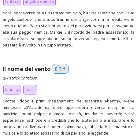
fantasy
angeli o demoni
Nora, sopravvissuta a un tentato omicidio, ha una relazione con il suo
angelo custode (che è tutto tranne che angelico), ma la felicità viene
meno quando Patch si allontana da lei per avvicinarsi pericolosamente
alla sua peggior nemica, Marcie. E il ricordo del padre assassinato, fa
scivolare Nora sempre più nel sospetto verso l'angelo immortale il cui
passato è avvolto in un cupo mistero...
4
Il nome del vento
di
Patrick Rothfuss
fantasy
magia
Kvothe, dopo i primi insegnamenti dell'arcanista Abenthy, viene
ammesso all'Accademia, dove apprenderà diverse discipline, tra
amicizie, primi palpiti d'amore, ostilità, invidia e povertà; vivrà
esperienze rischiose e incredibili che lo aiuteranno a maturare e lo
porteranno a diventare il potentissimo mago, l'abile ladro, il maestro di
musica e lo spietato assassino di cui parlano le leggende.