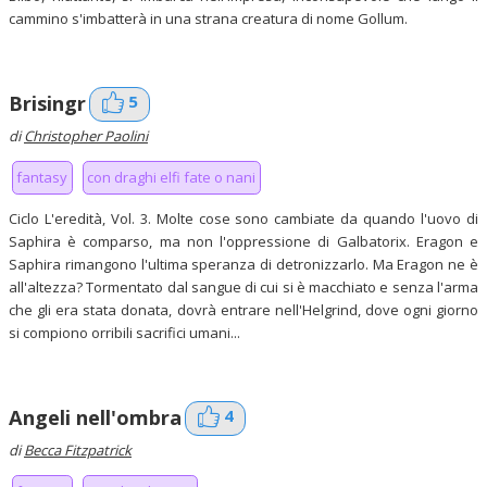
cammino s'imbatterà in una strana creatura di nome Gollum.
5
Brisingr
di
Christopher Paolini
fantasy
con draghi elfi fate o nani
Ciclo L'eredità, Vol. 3. Molte cose sono cambiate da quando l'uovo di
Saphira è comparso, ma non l'oppressione di Galbatorix. Eragon e
Saphira rimangono l'ultima speranza di detronizzarlo. Ma Eragon ne è
all'altezza? Tormentato dal sangue di cui si è macchiato e senza l'arma
che gli era stata donata, dovrà entrare nell'Helgrind, dove ogni giorno
si compiono orribili sacrifici umani...
4
Angeli nell'ombra
di
Becca Fitzpatrick