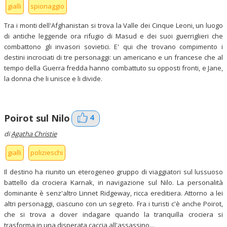
gialli
spionaggio
Tra i monti dell'Afghanistan si trova la Valle dei Cinque Leoni, un luogo
di antiche leggende ora rifugio di Masud e dei suoi guerriglieri che
combattono gli invasori sovietici. E' qui che trovano compimento i
destini incrociati di tre personaggi: un americano e un francese che al
tempo della Guerra fredda hanno combattuto su opposti fronti, e Jane,
la donna che li unisce e li divide.
4
Poirot sul Nilo
di
Agatha Christie
gialli
polizieschi
Il destino ha riunito un eterogeneo gruppo di viaggiatori sul lussuoso
battello da crociera Karnak, in navigazione sul Nilo. La personalità
dominante è senz'altro Linnet Ridgeway, ricca ereditiera. Attorno a lei
altri personaggi, ciascuno con un segreto. Fra i turisti c'è anche Poirot,
che si trova a dover indagare quando la tranquilla crociera si
trasforma in una disperata caccia all'assassino...