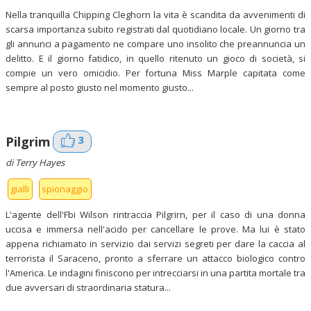
Nella tranquilla Chipping Cleghorn la vita è scandita da avvenimenti di
scarsa importanza subito registrati dal quotidiano locale. Un giorno tra
gli annunci a pagamento ne compare uno insolito che preannuncia un
delitto. E il giorno fatidico, in quello ritenuto un gioco di società, si
compie un vero omicidio. Per fortuna Miss Marple capitata come
sempre al posto giusto nel momento giusto...
3
Pilgrim
di Terry Hayes
gialli
spionaggio
L'agente dell'Fbi Wilson rintraccia Pilgrirn, per il caso di una donna
uccisa e immersa nell'acido per cancellare le prove. Ma lui è stato
appena richiamato in servizio dai servizi segreti per dare la caccia al
terrorista il Saraceno, pronto a sferrare un attacco biologico contro
l'America. Le indagini finiscono per intrecciarsi in una partita mortale tra
due avversari di straordinaria statura...