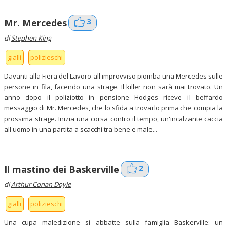
3
Mr. Mercedes
di
Stephen King
gialli
polizieschi
Davanti alla Fiera del Lavoro all'improvviso piomba una Mercedes sulle
persone in fila, facendo una strage. Il killer non sarà mai trovato. Un
anno dopo il poliziotto in pensione Hodges riceve il beffardo
messaggio di Mr. Mercedes, che lo sfida a trovarlo prima che compia la
prossima strage. Inizia una corsa contro il tempo, un'incalzante caccia
all'uomo in una partita a scacchi tra bene e male...
2
Il mastino dei Baskerville
di
Arthur Conan Doyle
gialli
polizieschi
Una cupa maledizione si abbatte sulla famiglia Baskerville: un