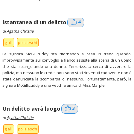
4
Istantanea di un delitto
di
Agatha Christie
gialli
polizieschi
La signora McGillicuddy sta ritornando a casa in treno quando,
improvvisamente sul convoglio a fianco assiste alla scena di un uomo
che sta strangolando una donna. Terrorizzata cerca di avvertire la
polizia, ma nessuno le crede: non sono stati rinvenuti cadaveri e non è
stata denunciata la scomparsa di nessuno. Fortunatamente, però, la
signora McGillicuddy è una vecchia amica di Miss Marple...
3
Un delitto avrà luogo
di
Agatha Christie
gialli
polizieschi