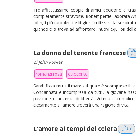
Tre affiatatissime coppie di amici decidono di tr
completamente stravolte. Robert perde l'adorata Ann
John, i più turbolenti e litigiosi, utilizzare la sospi
quando ci si trova ad affrontare i nuovi equilibri dell
La donna del tenente francese
di John Fowles
romanzi rosa
ottocento
Sarah fissa muta il mare sul quale è scomparso il te
Condannata e incompresa da tutti, la giovane nasc
passione e un'ansia di libertà. Vittima e complice
ciecamente all'amore troverà una ragione di vita.
L'amore ai tempi del colera
7