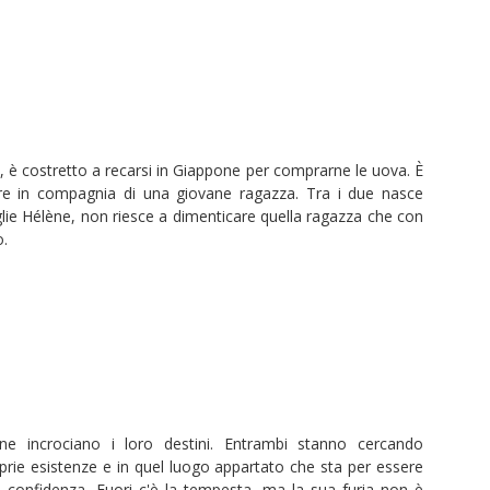
, è costretto a recarsi in Giappone per comprarne le uova. È
re in compagnia di una giovane ragazza. Tra i due nasce
glie Hélène, non riesce a dimenticare quella ragazza che con
o.
ne incrociano i loro destini. Entrambi stanno cercando
oprie esistenze e in quel luogo appartato che sta per essere
 confidenza. Fuori c'è la tempesta, ma la sua furia non è