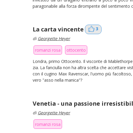
paragonabile alla forza dirompente del sentimento ch
La carta vincente
3
di
Georgette Heyer
romanzi rosa
ottocento
Londra, primo Ottocento. Il visconte di Mablethorpe 
zia. La fanciulla non ha altra scelta che accettare vist
con il cugino Max Ravenscar, l'uomo più facoltoso,
vero "asso nella manica"?
Venetia - una passione irresistibi
di
Georgette Heyer
romanzi rosa