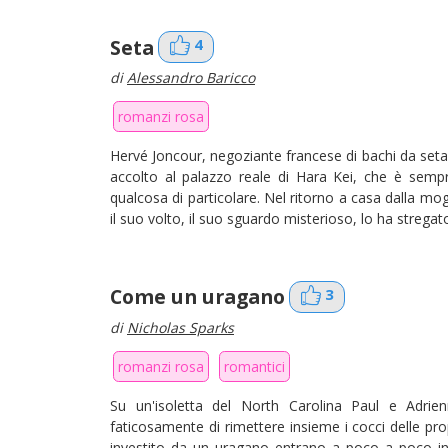
Seta
4
di
Alessandro Baricco
romanzi rosa
Hervé Joncour, negoziante francese di bachi da seta
accolto al palazzo reale di Hara Kei, che è semp
qualcosa di particolare. Nel ritorno a casa dalla mo
il suo volto, il suo sguardo misterioso, lo ha stregat
Come un uragano
3
di
Nicholas Sparks
romanzi rosa
romantici
Su un'isoletta del North Carolina Paul e Adrien
faticosamente di rimettere insieme i cocci delle pr
investito da un uragano entrano a poco a poco in