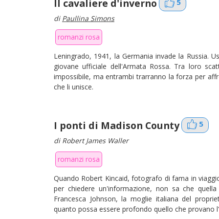
Il cavaliere d'inverno
5
di
Paullina Simons
romanzi rosa
Leningrado, 1941, la Germania invade la Russia. Usc
giovane ufficiale dell'Armata Rossa. Tra loro scat
impossibile, ma entrambi trarranno la forza per affr
che li unisce.
I ponti di Madison County
5
di Robert James Waller
romanzi rosa
Quando Robert Kincaid, fotografo di fama in viaggio p
per chiedere un'informazione, non sa che quell
Francesca Johnson, la moglie italiana del propr
quanto possa essere profondo quello che provano l'un