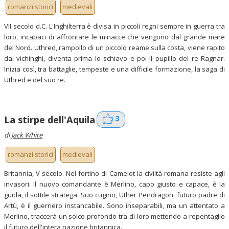
romanzi storici
medievali
VII secolo d.C. L'Inghilterra è divisa in piccoli regni sempre in guerra tra
loro, incapaci di affrontare le minacce che vengono dal grande mare
del Nord. Uthred, rampollo di un piccolo reame sulla costa, viene rapito
dai vichinghi, diventa prima lo schiavo e poi il pupillo del re Ragnar.
Inizia così, tra battaglie, tempeste e una difficile formazione, la saga di
Uthred e del suo re.
3
La stirpe dell'Aquila
di
Jack White
romanzi storici
medievali
Britannia, V secolo. Nel fortino di Camelot la civiltà romana resiste agli
invasori. Il nuovo comandante è Merlino, capo giusto e capace, è la
guida, il sottile stratega. Suo cugino, Uther Pendragon, futuro padre di
Artù, è il guerriero instancabile. Sono inseparabili, ma un attentato a
Merlino, traccerà un solco profondo tra di loro mettendo a repentaglio
il futuro dell'intera nazione britannica.