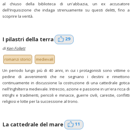
al chiuso della biblioteca di un'abbazia, un ex accusatore
dell'Inquisizione che indaga strenuamente su questi delitti, fino a
scoprire la verità.
29
I pilastri della terra
di
Ken Follett
romanzi storici
medievali
Un periodo lungo più di 40 anni, in cui i protagonisti sono vittime o
pedine di avvenimenti che ne segnano i destini e rimettono
continuamente in discussione la costruzione di una cattedrale gotica
nell'Inghilterra medievale. Intreccio, azione e passione in un'era ricca di
intrighi e tradimenti, pericoli e minacce, guerre civili, carestie, conflitti
religiosi e lotte per la successione al trono.
11
La cattedrale del mare