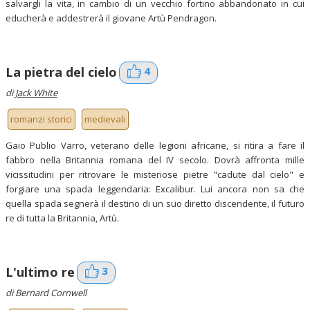
salvargli la vita, in cambio di un vecchio fortino abbandonato in cui
educherà e addestrerà il giovane Artù Pendragon.
4
La pietra del cielo
di
Jack White
romanzi storici
medievali
Gaio Publio Varro, veterano delle legioni africane, si ritira a fare il
fabbro nella Britannia romana del IV secolo. Dovrà affronta mille
vicissitudini per ritrovare le misteriose pietre "cadute dal cielo" e
forgiare una spada leggendaria: Excalibur. Lui ancora non sa che
quella spada segnerà il destino di un suo diretto discendente, il futuro
re di tutta la Britannia, Artù.
3
L'ultimo re
di Bernard Cornwell