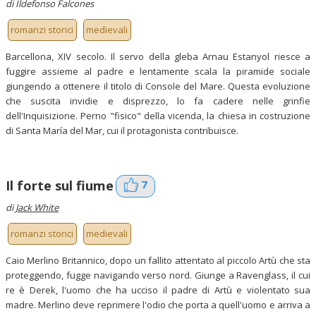
di Ildefonso Falcones
romanzi storici
medievali
Barcellona, XIV secolo. Il servo della gleba Arnau Estanyol riesce a
fuggire assieme al padre e lentamente scala la piramide sociale
giungendo a ottenere il titolo di Console del Mare. Questa evoluzione
che suscita invidie e disprezzo, lo fa cadere nelle grinfie
dell'Inquisizione. Perno "fisico" della vicenda, la chiesa in costruzione
di Santa María del Mar, cui il protagonista contribuisce.
7
Il forte sul fiume
di
Jack White
romanzi storici
medievali
Caio Merlino Britannico, dopo un fallito attentato al piccolo Artù che sta
proteggendo, fugge navigando verso nord. Giunge a Ravenglass, il cui
re è Derek, l'uomo che ha ucciso il padre di Artù e violentato sua
madre. Merlino deve reprimere l'odio che porta a quell'uomo e arriva a