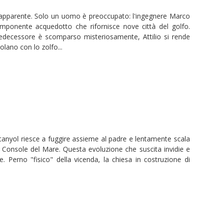
a apparente. Solo un uomo è preoccupato: l'ingegnere Marco
'imponente acquedotto che rifornisce nove città del golfo.
redecessore è scomparso misteriosamente, Attilio si rende
lano con lo zolfo...
stanyol riesce a fuggire assieme al padre e lentamente scala
di Console del Mare. Questa evoluzione che suscita invidie e
ne. Perno "fisico" della vicenda, la chiesa in costruzione di
.