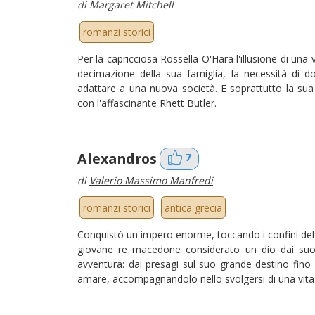
di Margaret Mitchell
romanzi storici
Per la capricciosa Rossella O'Hara l'illusione di una v
decimazione della sua famiglia, la necessità di do
adattare a una nuova società. E soprattutto la sua l
con l'affascinante Rhett Butler.
Alexandros
7
di
Valerio Massimo Manfredi
romanzi storici
antica grecia
Conquistò un impero enorme, toccando i confini del
giovane re macedone considerato un dio dai suoi 
avventura: dai presagi sul suo grande destino fino
amare, accompagnandolo nello svolgersi di una vita ir