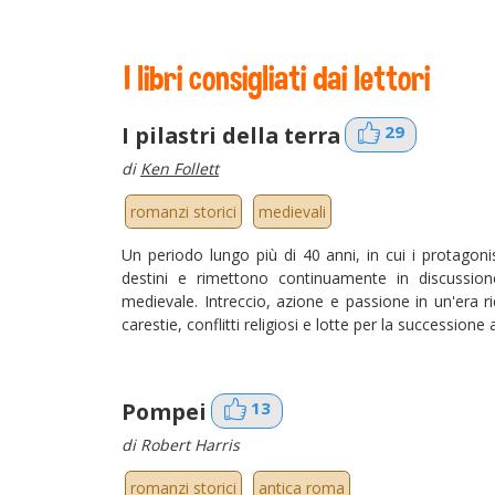
I libri consigliati dai lettori
I pilastri della terra
29
di
Ken Follett
romanzi storici
medievali
Un periodo lungo più di 40 anni, in cui i protagon
destini e rimettono continuamente in discussione
medievale. Intreccio, azione e passione in un'era ricc
carestie, conflitti religiosi e lotte per la successione 
Pompei
13
di Robert Harris
romanzi storici
antica roma