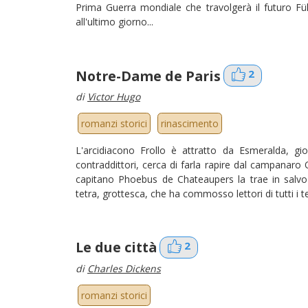
Prima Guerra mondiale che travolgerà il futuro Fü
all'ultimo giorno...
Notre-Dame de Paris
2
di
Victor Hugo
romanzi storici
rinascimento
L'arcidiacono Frollo è attratto da Esmeralda, gi
contraddittori, cerca di farla rapire dal campanar
capitano Phoebus de Chateaupers la trae in salv
tetra, grottesca, che ha commosso lettori di tutti i 
Le due città
2
di
Charles Dickens
romanzi storici