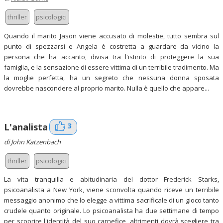
thriller
psicologici
Quando il marito Jason viene accusato di molestie, tutto sembra sul
punto di spezzarsi e Angela è costretta a guardare da vicino la
persona che ha accanto, divisa tra l'istinto di proteggere la sua
famiglia, e la sensazione di essere vittima di un terribile tradimento. Ma
la moglie perfetta, ha un segreto che nessuna donna sposata
dovrebbe nascondere al proprio marito. Nulla è quello che appare...
3
L'analista
di John Katzenbach
thriller
psicologici
La vita tranquilla e abitudinaria del dottor Frederick Starks,
psicoanalista a New York, viene sconvolta quando riceve un terribile
messaggio anonimo che lo elegge a vittima sacrificale di un gioco tanto
crudele quanto originale. Lo psicoanalista ha due settimane di tempo
per scoprire l'identità del suo carnefice, altrimenti dovrà scegliere tra