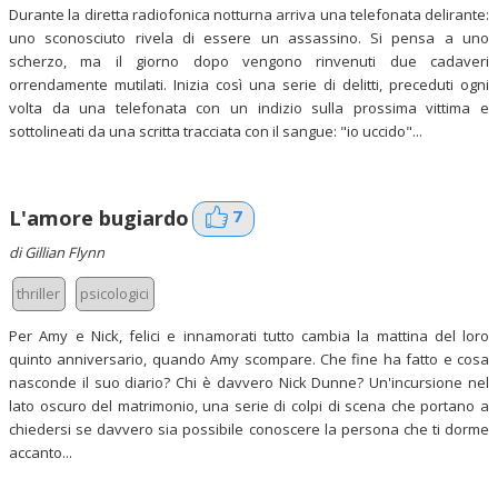
Durante la diretta radiofonica notturna arriva una telefonata delirante:
uno sconosciuto rivela di essere un assassino. Si pensa a uno
scherzo, ma il giorno dopo vengono rinvenuti due cadaveri
orrendamente mutilati. Inizia così una serie di delitti, preceduti ogni
volta da una telefonata con un indizio sulla prossima vittima e
sottolineati da una scritta tracciata con il sangue: "io uccido"...
7
L'amore bugiardo
di Gillian Flynn
thriller
psicologici
Per Amy e Nick, felici e innamorati tutto cambia la mattina del loro
quinto anniversario, quando Amy scompare. Che fine ha fatto e cosa
nasconde il suo diario? Chi è davvero Nick Dunne? Un'incursione nel
lato oscuro del matrimonio, una serie di colpi di scena che portano a
chiedersi se davvero sia possibile conoscere la persona che ti dorme
accanto...