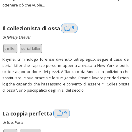
ottenere ciò che vuole...
9
Il collezionista di ossa
di Jeffery Deaver
thriller
serial killer
Rhyme, criminologo forense divenuto tetraplegico, segue il caso del
serial killer che rapisce persone appena arrivata a New York e poi le
uccide asportandone dei pezzi. Affiancato da Amelia, la poliziotta che
sostituisce le sue braccia e le sue gambe, Rhyme lavora per deduzioni
logiche capendo che l'assassino è convinto di essere "il Collezionista
di ossa", uno psicopatico degli inizi del secolo.
9
La coppia perfetta
di B. a. Paris