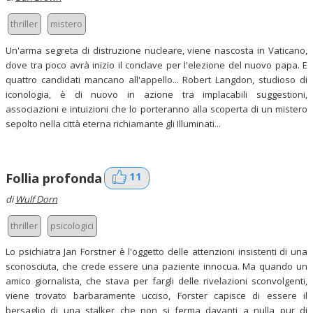
thriller
mistero
Un'arma segreta di distruzione nucleare, viene nascosta in Vaticano,
dove tra poco avrà inizio il conclave per l'elezione del nuovo papa. E
quattro candidati mancano all'appello... Robert Langdon, studioso di
iconologia, è di nuovo in azione tra implacabili suggestioni,
associazioni e intuizioni che lo porteranno alla scoperta di un mistero
sepolto nella città eterna richiamante gli Illuminati...
11
Follia profonda
di
Wulf Dorn
thriller
psicologici
Lo psichiatra Jan Forstner è l'oggetto delle attenzioni insistenti di una
sconosciuta, che crede essere una paziente innocua. Ma quando un
amico giornalista, che stava per fargli delle rivelazioni sconvolgenti,
viene trovato barbaramente ucciso, Forster capisce di essere il
bersaglio di una stalker che non si ferma davanti a nulla pur di