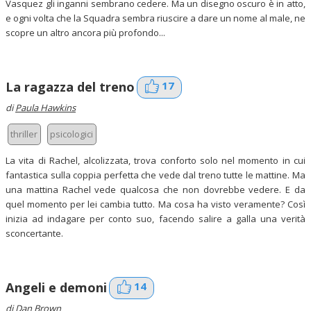
Vasquez gli inganni sembrano cedere. Ma un disegno oscuro è in atto,
e ogni volta che la Squadra sembra riuscire a dare un nome al male, ne
scopre un altro ancora più profondo...
17
La ragazza del treno
di
Paula Hawkins
thriller
psicologici
La vita di Rachel, alcolizzata, trova conforto solo nel momento in cui
fantastica sulla coppia perfetta che vede dal treno tutte le mattine. Ma
una mattina Rachel vede qualcosa che non dovrebbe vedere. E da
quel momento per lei cambia tutto. Ma cosa ha visto veramente? Così
inizia ad indagare per conto suo, facendo salire a galla una verità
sconcertante.
14
Angeli e demoni
di
Dan Brown