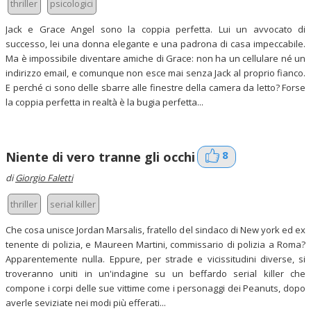
thriller
psicologici
Jack e Grace Angel sono la coppia perfetta. Lui un avvocato di
successo, lei una donna elegante e una padrona di casa impeccabile.
Ma è impossibile diventare amiche di Grace: non ha un cellulare né un
indirizzo email, e comunque non esce mai senza Jack al proprio fianco.
E perché ci sono delle sbarre alle finestre della camera da letto? Forse
la coppia perfetta in realtà è la bugia perfetta...
8
Niente di vero tranne gli occhi
di
Giorgio Faletti
thriller
serial killer
Che cosa unisce Jordan Marsalis, fratello del sindaco di New york ed ex
tenente di polizia, e Maureen Martini, commissario di polizia a Roma?
Apparentemente nulla. Eppure, per strade e vicissitudini diverse, si
troveranno uniti in un'indagine su un beffardo serial killer che
compone i corpi delle sue vittime come i personaggi dei Peanuts, dopo
averle seviziate nei modi più efferati...