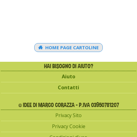
HOME PAGE CARTOLINE
HAI BISOGNO DI AIUTO?
Aiuto
Contatti
© IDEE DI MARCO CORAZZA - P.IVA 03950781207
Privacy Sito
Privacy Cookie