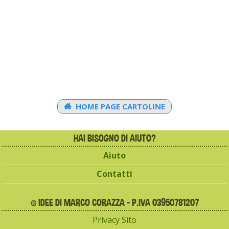
HOME PAGE CARTOLINE
HAI BISOGNO DI AIUTO?
Aiuto
Contatti
© IDEE DI MARCO CORAZZA - P.IVA 03950781207
Privacy Sito