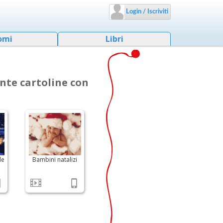
Login / Iscriviti
omi
Libri
nte cartoline con
le
Bambini natalizi