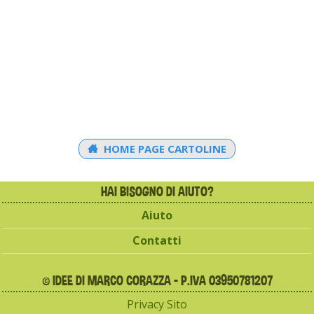
HOME PAGE CARTOLINE
HAI BISOGNO DI AIUTO?
Aiuto
Contatti
© IDEE DI MARCO CORAZZA - P.IVA 03950781207
Privacy Sito