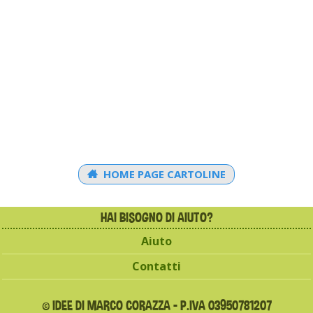
HOME PAGE CARTOLINE
HAI BISOGNO DI AIUTO?
Aiuto
Contatti
© IDEE DI MARCO CORAZZA - P.IVA 03950781207