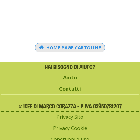
HOME PAGE CARTOLINE
HAI BISOGNO DI AIUTO?
Aiuto
Contatti
© IDEE DI MARCO CORAZZA - P.IVA 03950781207
Privacy Sito
Privacy Cookie
Condizioni d'uso