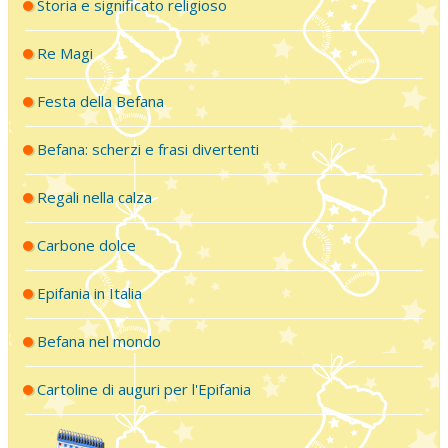
Storia e significato religioso
Re Magi
Festa della Befana
Befana: scherzi e frasi divertenti
Regali nella calza
Carbone dolce
Epifania in Italia
Befana nel mondo
Cartoline di auguri per l'Epifania